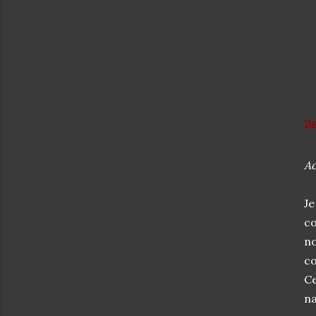
2
Ac
Je
co
no
co
Ce
na