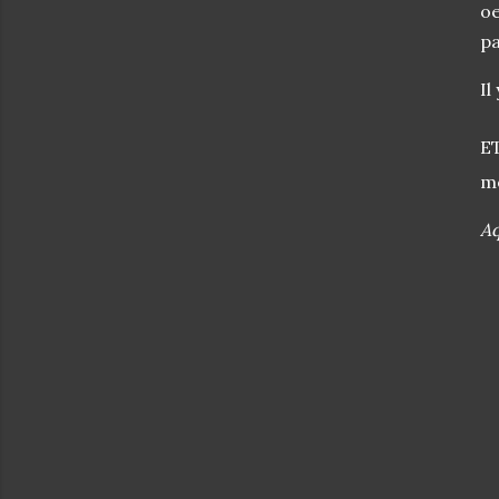
oe
pa
Il
E
mo
Aq