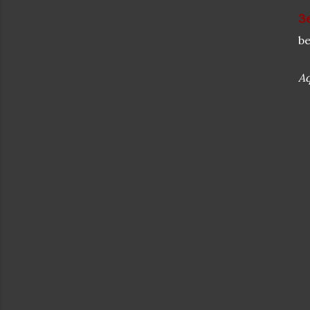
3
be
Aq