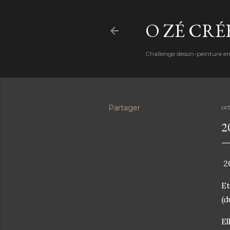
O ZÉ CRÉ
Challenge dessin-peinture e
Partager
oc
2
20
Et
(d
El