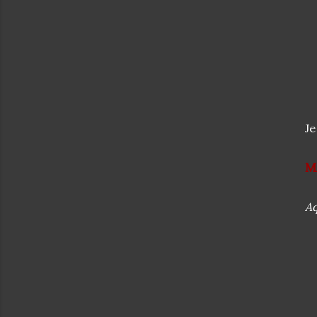
Je
M
Aq