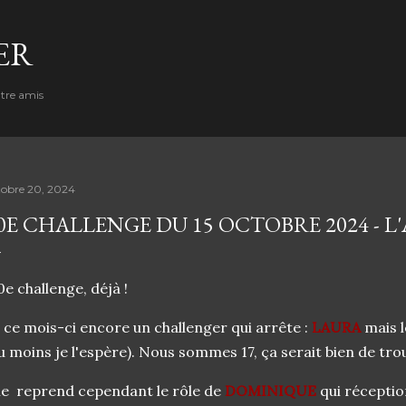
Accéder au contenu principal
ER
ntre amis
tobre 20, 2024
0E CHALLENGE DU 15 OCTOBRE 2024 - 
e challenge, déjà !
 ce mois-ci encore un challenger qui arrête :
LAURA
mais l
u moins je l'espère). Nous sommes 17, ça serait bien de tro
le reprend cependant le rôle de
DOMINIQUE
qui réceptio