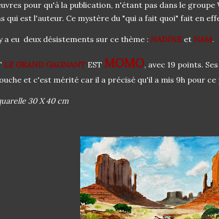
uvres pour qu'à la publication, n'étant pas dans le group
s qui est l'auteur. Ce mystère du "qui a fait quoi" fait en effe
 y a eu deux désistements sur ce thème :
NADINE
et
NAM
.
MOMO
T
LE GRAND GAGNANT
EST
, avec 19 points. Se
uche et c'est mérité car il a précisé qu'il a mis 9h pour c
uarelle 30 X 40 cm