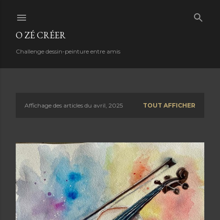
Accéder au contenu principal
O ZÉ CRÉER
Challenge dessin-peinture entre amis
Affichage des articles du avril, 2025
TOUT AFFICHER
A
r
t
i
c
l