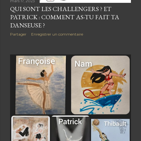
mars 17, 2023
e
QUI SONT LES CHALLENGERS ? ET
s
PATRICK : COMMENT AS-TU FAIT TA
DANSEUSE ?
Partager
Enregistrer un commentaire