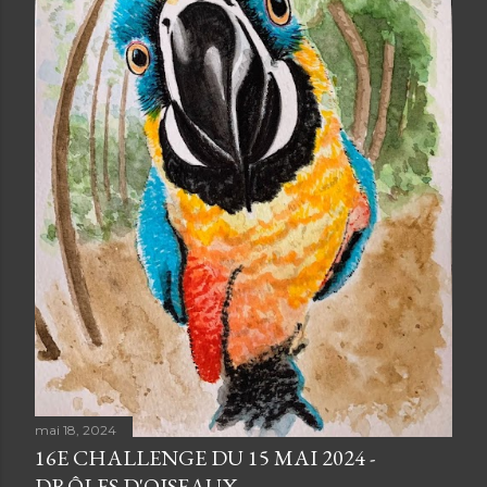
e
s
mai 18, 2024
16E CHALLENGE DU 15 MAI 2024 -
DRÔLES D'OISEAUX