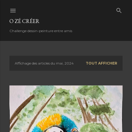
Accéder au contenu principal
O ZÉ CRÉER
Challenge dessin-peinture entre amis
Affichage des articles du mai, 2024
TOUT AFFICHER
A
r
t
i
c
l