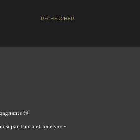
RECHERCHER
 gagnants 😏!
isi par Laura et Jocelyne -