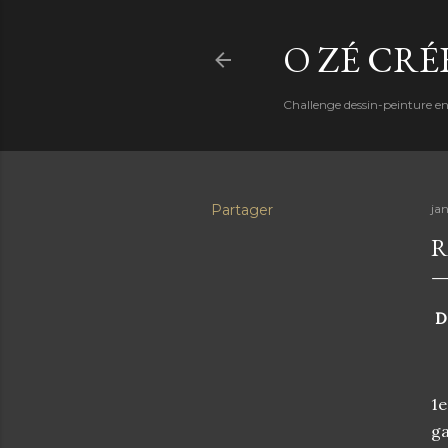
O ZÉ CRÉ
Challenge dessin-peinture e
Partager
ja
R
Dé
1e
g