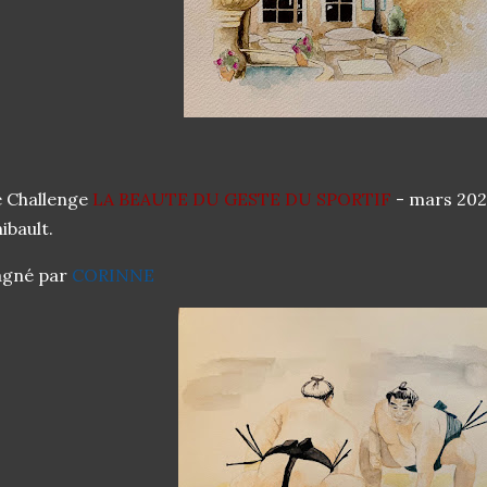
 Challenge
LA BEAUTE DU GESTE DU SPORTIF
- mars 202
ibault.
agné par
CORINNE