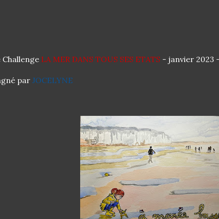
 Challenge
LA MER DANS TOUS SES ETATS
- janvier 2023 
agné par
JOCELYNE