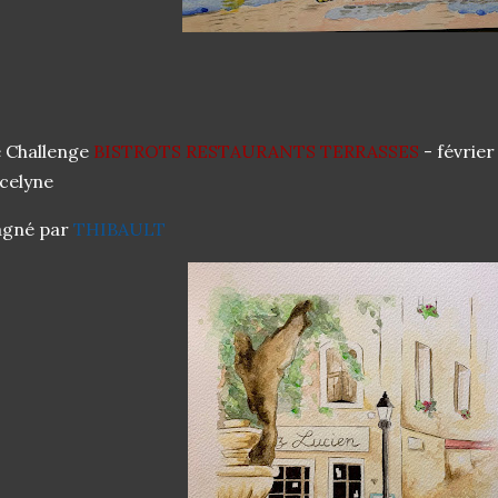
 Challenge
BISTROTS RESTAURANTS TERRASSES
- févrie
celyne
agné par
THIBAULT