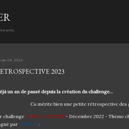
Accéder au contenu principal
ER
ntre amis
nvier 04, 2024
ETROSPECTIVE 2023
jà un an de passé depuis la création du challenge...
Ca mérite bien une petite rétrospective des
r challenge
CASSE NOISETTE
- Décembre 2022 - Thème cho
agné par
NADINE
: